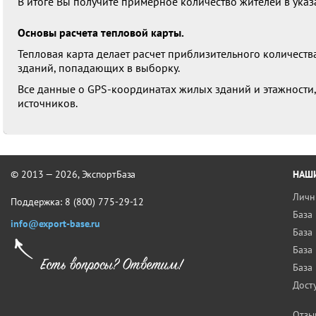
В итоге Вы получите примерное количество жителей в ука
Основы расчета тепловой карты.
Тепловая карта делает расчет приблизительного количеств
зданий, попадающих в выборку.
Все данные о GPS-координатах жилых зданий и этажности,
источников.
© 2013 — 2026, ЭкспортБаза
НАШ
Личн
Поддержка:
8 (800) 775-29-12
База
info@export-base.ru
База
База
База
Дост
Отзы